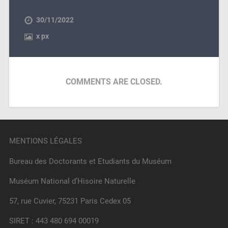
30/11/2022
x
px
COMMENTS ARE CLOSED.
MENTIONS LÉGALES
Bureau des Doctorants et Etudiants du Muséum
Muséum National d’Hisoire Naturelle
57, rue Cuvier, 75231 Paris Cedex 05
SIRET : 443 480 694 00019