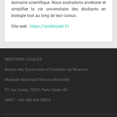
domaine scientifique. Nous souhaitons améliorer et
simplifier la vie universitaire des étudiants en
biologie tout au long de leur cursus.
Site web :
https://symbiose6.fr/
MENTIONS LÉGALES
Bureau des Doctorants et Etudiants du Muséum
Muséum National d’Hisoire Naturelle
57, rue Cuvier, 75231 Paris Cedex 05
SIRET : 443 480 694 00019