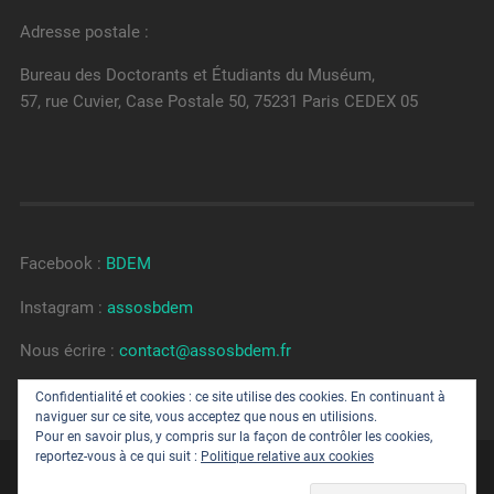
Adresse postale :
Bureau des Doctorants et Étudiants du Muséum,
57, rue Cuvier, Case Postale 50, 75231 Paris CEDEX 05
Facebook :
BDEM
Instagram :
assosbdem
Nous écrire :
contact@assosbdem.fr
S’inscrire à la newsletter
.
Confidentialité et cookies : ce site utilise des cookies. En continuant à
naviguer sur ce site, vous acceptez que nous en utilisions.
Pour en savoir plus, y compris sur la façon de contrôler les cookies,
reportez-vous à ce qui suit :
Politique relative aux cookies
© 2026
BUREAU DES DOCTORANTS ET ETUDIANTS DU
MUSÉUM