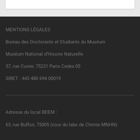
MENTIONS LÉGALES
Bureau des Doctorants et Etudiants du Muséum
Muséum National d’Hisoire Naturelle
57, rue Cuvier, 75231 Paris Cedex 05
SIRET : 443 480 694 00019
Adresse du local BDEM :
63, rue Buffon, 75005 (cour du labo de Chimie MNHN)