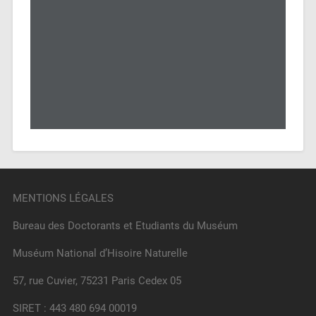
MENTIONS LÉGALES
Bureau des Doctorants et Etudiants du Muséum
Muséum National d’Hisoire Naturelle
57, rue Cuvier, 75231 Paris Cedex 05
SIRET : 443 480 694 00019