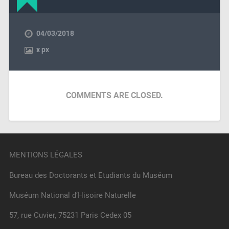
04/03/2018
x
px
COMMENTS ARE CLOSED.
MENTIONS LÉGALES
Bureau des Doctorants et Etudiants du Muséum
Muséum National d’Hisoire Naturelle
57, rue Cuvier, 75231 Paris Cedex 05