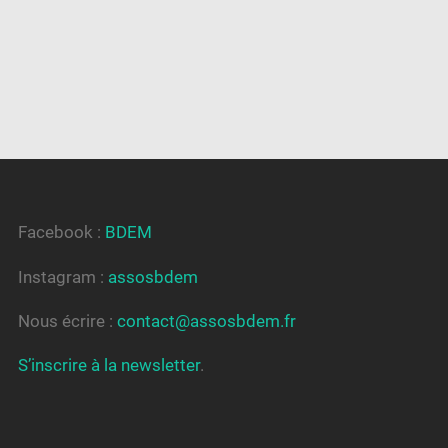
Facebook :
BDEM
Instagram :
assosbdem
Nous écrire :
contact@assosbdem.fr
S’inscrire à la newsletter
.