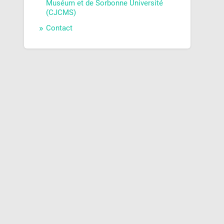
Muséum et de Sorbonne Université
(CJCMS)
Contact