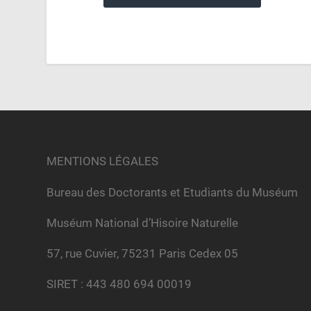
MENTIONS LÉGALES
Bureau des Doctorants et Etudiants du Muséum
Muséum National d’Hisoire Naturelle
57, rue Cuvier, 75231 Paris Cedex 05
SIRET : 443 480 694 00019