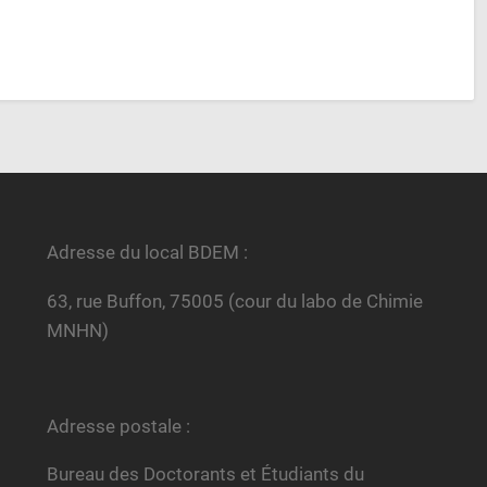
Adresse du local BDEM :
63, rue Buffon, 75005 (cour du labo de Chimie
MNHN)
Adresse postale :
Bureau des Doctorants et Étudiants du