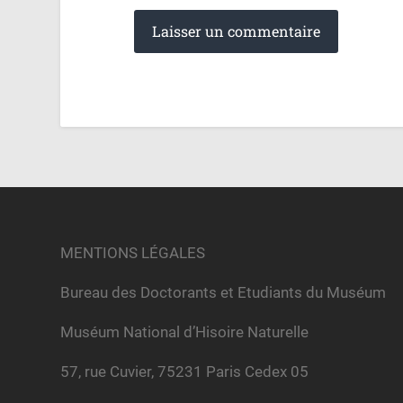
MENTIONS LÉGALES
Bureau des Doctorants et Etudiants du Muséum
Muséum National d’Hisoire Naturelle
57, rue Cuvier, 75231 Paris Cedex 05