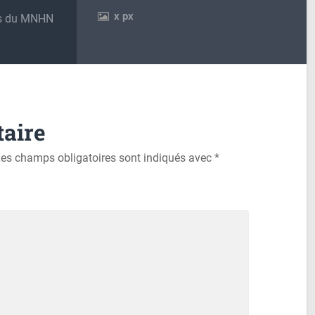
x
px
rs du MNHN
aire
es champs obligatoires sont indiqués avec
*