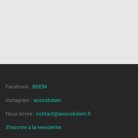
Facebook :
BDEM
Instagram :
assosbdem
Nous écrire :
contact@assosbdem.fr
S’inscrire à la newsletter
.