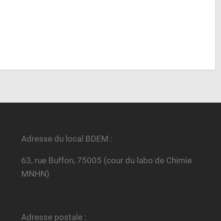
Adresse du local BDEM :
63, rue Buffon, 75005 (cour du labo de Chimie
MNHN)
Adresse postale :