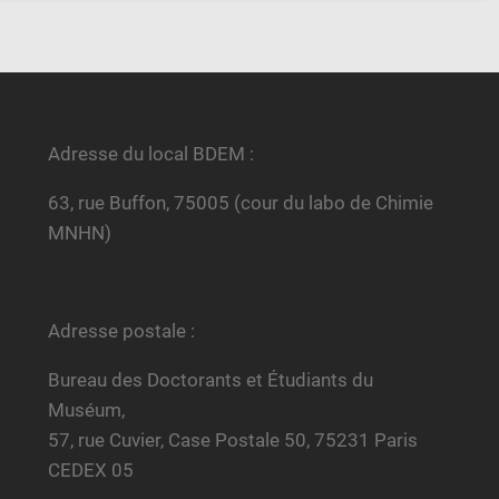
Adresse du local BDEM :
63, rue Buffon, 75005 (cour du labo de Chimie
MNHN)
Adresse postale :
Bureau des Doctorants et Étudiants du
Muséum,
57, rue Cuvier, Case Postale 50, 75231 Paris
CEDEX 05