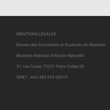
MENTIONS LÉGALES
Bureau des Doctorants et Etudiants du Muséum
Muséum National d’Hisoire Naturelle
57, rue Cuvier, 75231 Paris Cedex 05
SIRET : 443 480 694 00019