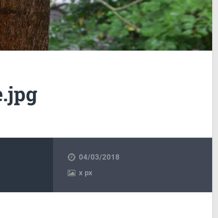
e.jpg
04/03/2018
x
px