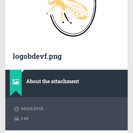
logobdevf.png
About the attachment
04/03/2018
x
px