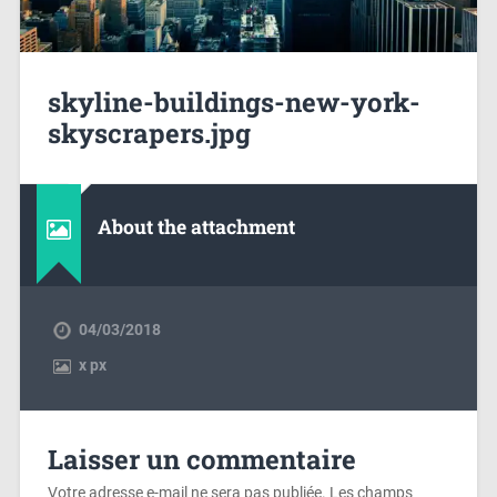
skyline-buildings-new-york-
skyscrapers.jpg
About the attachment
04/03/2018
x
px
Laisser un commentaire
Votre adresse e-mail ne sera pas publiée.
Les champs